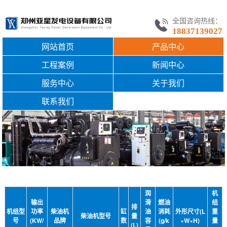
全国咨询热线：
18837139027
网站首页
产品中心
工程案例
新闻中心
服务中心
关于我们
联系我们
润
机
输出
滑
燃油
组
排
机组型
功率
柴油机
缸
油
消耗
外形尺寸(L
重
柴油机型号
量
号
(KW/
品牌
数
容
(g/k
×W×H)
量
(L)