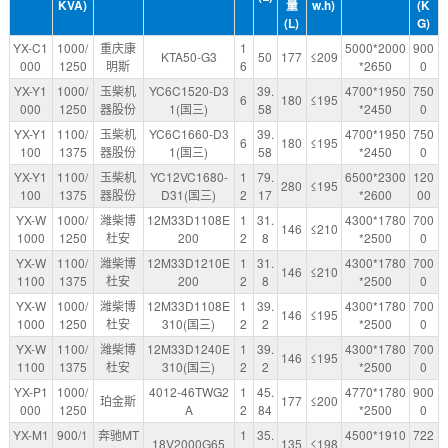
KVA)
量
w.h)
(K
(L)
G)
YX-C1
1000/
重庆康
1
5000*2000
900
KTA50-G3
50
177
≤209
000
1250
明斯
6
*2650
0
YX-Y1
1000/
玉柴机
YC6C1520-D3
39.
4700*1950
750
6
180
≤195
000
1250
器股份
1(国三)
58
*2450
0
YX-Y1
1100/
玉柴机
YC6C1660-D3
39.
4700*1950
750
6
180
≤195
100
1375
器股份
1(国三)
58
*2450
0
YX-Y1
1100/
玉柴机
YC12VC1680-
1
79.
6500*2300
120
280
≤195
100
1375
器股份
D31(国三)
2
17
*2600
00
YX-W
1000/
潍柴博
12M33D1108E
1
31.
4300*1780
700
146
≤210
1000
1250
杜安
200
2
8
*2500
0
YX-W
1100/
潍柴博
12M33D1210E
1
31.
4300*1780
700
146
≤210
1100
1375
杜安
200
2
8
*2500
0
YX-W
1000/
潍柴博
12M33D1108E
1
39.
4300*1780
700
146
≤195
1000
1250
杜安
310(国三)
2
2
*2500
0
YX-W
1100/
潍柴博
12M33D1240E
1
39.
4300*1780
700
146
≤195
1100
1375
杜安
310(国三)
2
2
*2500
0
YX-P1
1000/
4012-46TWG2
1
45.
4770*1780
900
珀金斯
177
≤200
000
1250
A
2
84
*2500
0
YX-M1
900/1
奔驰MT
1
35.
4500*1910
722
18V2000G65
135
≤198