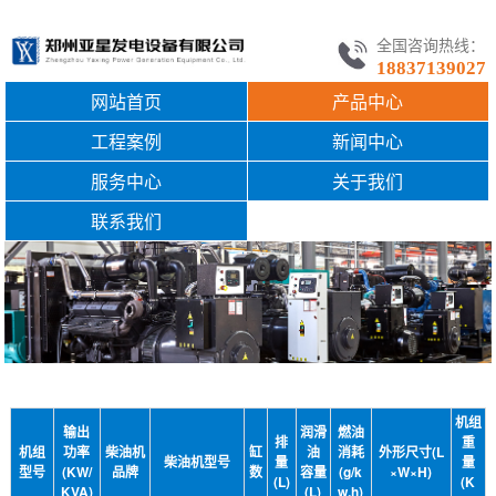
全国咨询热线：
18837139027
网站首页
产品中心
工程案例
新闻中心
服务中心
关于我们
联系我们
机组
输出
润滑
燃油
排
重
机组
功率
柴油机
缸
油
消耗
外形尺寸(L
柴油机型号
量
量
型号
(KW/
品牌
数
容量
(g/k
×W×H)
(L)
(K
KVA)
(L)
w.h)