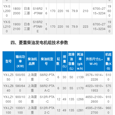
YX-S
19
1800/
日本
S16R2
1
6700×27
L200
170
220
16
79.9
210
60
2000
三菱
-PTAW
6
15×3234
0
0
YX-S
S16R2
19
1900/
日本
1
6700×27
L210
-PTAW-
170
220
16
79.9
223
60
2100
三菱
6
15×3234
0
E
0
四、菱重柴油发电机组技术参数
润滑
耗油
机组
输出功
排
柴油机
柴油机型
缸
油
率
外形尺寸(L×
重
型号
率
量
品牌
号
数
容量
(g/k
W×H)
量(K
(KW)
(L)
(L)
w.h)
G)
YX-LZ5
500/55
上海菱
S6R2-PTA
3576×1614×
510
6
30
50
≤139
50
0
重
-C
2226
0
YX-LZ6
580/64
上海菱
S6R2-PTA
4023×1810×
575
6
30
55
≤170
40
0
重
A-C
1953
0
YX-LZ1
900/10
上海菱
S12R-PTA
4650×2100×
910
12
49
135
≤266
000
00
重
-C
2600
0
YX-LZ1
1000/1
上海菱
S12R-PTA
4595×2156×
960
12
49
135
≤281
100
100
重
2-C
2700
0