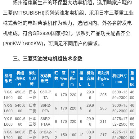
环保型大功率机组，选用喻家户晓的
扬州福康斯生产的
三菱(MITSUBISHI)系列柴油发电机组，采用日本三菱重工业
株式会社的电站柴油机作为动力，选配国内、外各名牌发电
机组成，符合GB2820国家标准。该系列产品功充配备齐全
(200KW-1600KW)，可满足不同用户的需求。
三、三菱柴油发电机组技术参数
机组
柴油
缸
缸
行
排
机油
燃油消
重
机组
发动机
机组尺寸
功率K
机品
数
径m
程m
量
容积
耗g/kw
量
型号
型号
mm
W
牌
m
m
L
L
h
kg
YX-S
450 /5
日本
S6R-P
29.9
3600×15
46
6
170
220
6
205
L500
00
三菱
TA
6
50×2300
00
YX-S
540 /6
日本
S6R2-
29.9
3600×15
46
6
170
220
6
205
L600
00
三菱
PTA
6
50×2300
00
YX-S
600 /6
日本
S6R2-
29.9
4275×17
66
6
170
220
6
211
L660
60
三菱
PTAA
6
52×2500
00
YX-S
600 /6
日本
S12A2-
1
33.9
4275×17
66
150
160
12
217
L700
60
三菱
PTA
2
3
52×2500
00